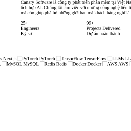
Canary Software là công ty phát triển phần mềm tại Việt 
tích hợp AI. Chúng tôi làm việc với những công nghệ tiên 
mà còn giúp phá bỏ những giới hạn mà khách hàng nghĩ là 
25+
99+
Engineers
Projects Delivered
Kỹ sư
Dự án hoàn thành
Next.js
PyTorch
TensorFlow
LL
L
MySQL
Redis
Docker
AWS