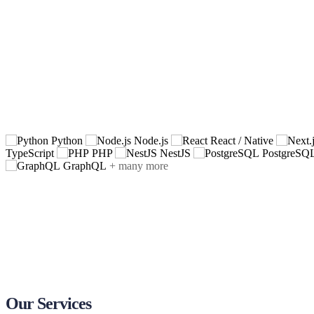
Tech
Partner.
Đối tác
công nghệ
Full Technology Spectrum
Toàn bộ công nghệ
Python
Node.js
React / Native
TypeScript
PHP
NestJS
PostgreSQ
GraphQL
+ many more
Our Services