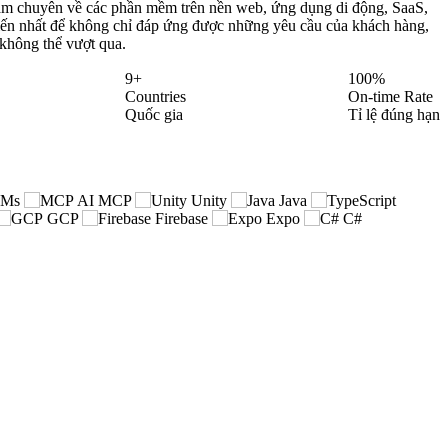
Nam chuyên về các phần mềm trên nền web, ứng dụng di động, SaaS,
tiến nhất để không chỉ đáp ứng được những yêu cầu của khách hàng,
không thể vượt qua.
9+
100%
Countries
On-time Rate
Quốc gia
Tỉ lệ đúng hạn
Ms
AI MCP
Unity
Java
GCP
Firebase
Expo
C#