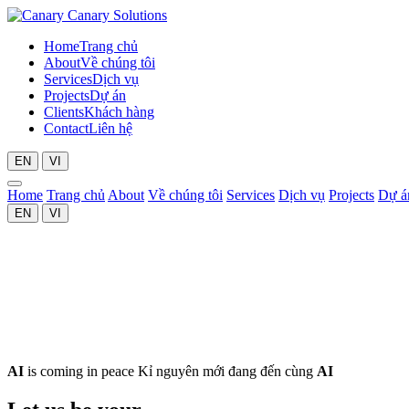
Canary Solutions
Home
Trang chủ
About
Về chúng tôi
Services
Dịch vụ
Projects
Dự án
Clients
Khách hàng
Contact
Liên hệ
EN
VI
Home
Trang chủ
About
Về chúng tôi
Services
Dịch vụ
Projects
Dự á
EN
VI
AI
is
coming
in
peace
Kỉ nguyên mới đang đến cùng
AI