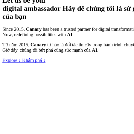
Let
us
be
your
digital
ambassador
Hãy để
chúng
tôi
là
sứ 
của
bạn
Since 2015,
Canary
has been a trusted partner for digital transforma
Now, redefining possibilities with
AI
.
Từ năm 2015,
Canary
tự hào là đối tác tin cậy trong hành trình chu
Giờ đây, chúng tôi bứt phá cùng sức mạnh của
AI
.
Explore
↓
Khám phá
↓
Your