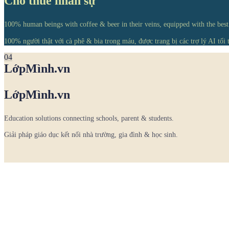
Cho thuê nhân sự
100% human beings with coffee & beer in their veins, equipped with the best
100% người thật với cà phê & bia trong máu, được trang bị các trợ lý AI tối 
04
LớpMình.vn
LớpMình.vn
Education solutions connecting schools, parent & students.
Giải pháp giáo dục kết nối nhà trường, gia đình & học sinh.