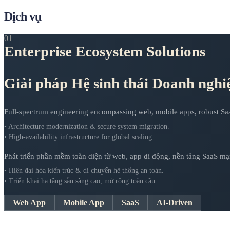
Dịch vụ
01
Enterprise Ecosystem Solutions
Giải pháp Hệ sinh thái Doanh nghi
Full-spectrum engineering encompassing web, mobile apps, robust SaaS 
• Architecture modernization & secure system migration.
• High-availability infrastructure for global scaling.
Phát triển phần mềm toàn diện từ web, app di động, nền tảng SaaS m
• Hiện đại hóa kiến trúc & di chuyển hệ thống an toàn.
• Triển khai hạ tầng sẵn sàng cao, mở rộng toàn cầu.
Web App
Mobile App
SaaS
AI-Driven