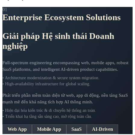
01
Enterprise Ecosystem Solutions
Giải pháp Hệ sinh thái Doanh
nghiệp
Full-spectrum engineering encompassing web, mobile apps, robust
SaaS platforms, and intelligent AI-driven product capabilities.
• Architecture modernization & secure system migration.
• High-availability infrastructure for global scaling.
Phát triển phần mềm toàn diện từ web, app di động, nền tảng SaaS
mạnh mẽ đến khả năng tích hợp AI thông minh.
• Hiện đại hóa kiến trúc & di chuyển hệ thống an toàn.
• Triển khai hạ tầng sẵn sàng cao, mở rộng toàn cầu.
Web App
Mobile App
SaaS
AI-Driven