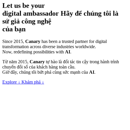
Let
us
be
your
digital
ambassador
Hãy để
chúng
tôi
là
sứ giả công nghệ
của
bạn
Since 2015,
Canary
has been a trusted partner for digital
transformation
across diverse industries worldwide.
Now, redefining possibilities with
AI
.
Từ năm 2015,
Canary
tự hào là đối tác tin cậy trong hành trình
chuyển đổi số của khách hàng toàn cầu.
Giờ đây, chúng tôi bứt phá cùng sức mạnh của
AI
.
Explore
↓
Khám phá
↓