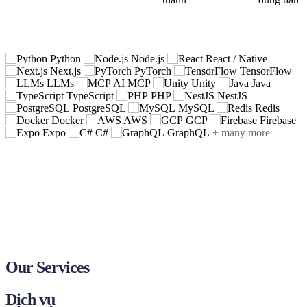
Full Technology Spectrum
Toàn bộ công nghệ
Python
Node.js
React / Native
Next.js
PyTorch
TensorFlow
LLMs
AI MCP
Unity
Java
TypeScript
PHP
NestJS
PostgreSQL
MySQL
Redis
Docker
AWS
GCP
Firebase
Expo
C#
GraphQL
+ many more
Our Services
Dịch vụ