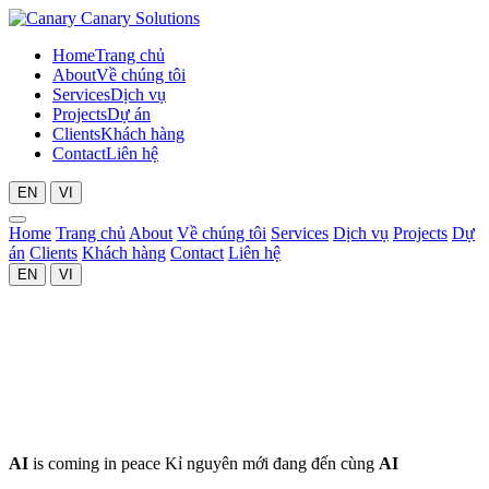
Canary Solutions
Home
Trang chủ
About
Về chúng tôi
Services
Dịch vụ
Projects
Dự án
Clients
Khách hàng
Contact
Liên hệ
EN
VI
Home
Trang chủ
About
Về chúng tôi
Services
Dịch vụ
Projects
Dự
án
Clients
Khách hàng
Contact
Liên hệ
EN
VI
AI
is
coming
in
peace
Kỉ nguyên mới đang đến cùng
AI