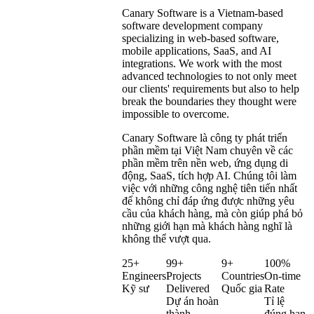
Canary Software is a Vietnam-based
software development company
specializing in web-based software,
mobile applications, SaaS, and AI
integrations. We work with the most
advanced technologies to not only meet
our clients' requirements but also to help
break the boundaries they thought were
impossible to overcome.
Your
Canary Software là công ty phát triển
Tech
phần mềm tại Việt Nam chuyên về các
phần mềm trên nền web, ứng dụng di
Partner.
Đối tác
động, SaaS, tích hợp AI. Chúng tôi làm
công nghệ
việc với những công nghệ tiên tiến nhất
để không chỉ đáp ứng được những yêu
cầu của khách hàng, mà còn giúp phá bỏ
những giới hạn mà khách hàng nghĩ là
không thể vượt qua.
25+
99+
9+
100%
Engineers
Projects
Countries
On-time
Kỹ sư
Delivered
Quốc gia
Rate
Dự án hoàn
Tỉ lệ
thành
đúng hạn