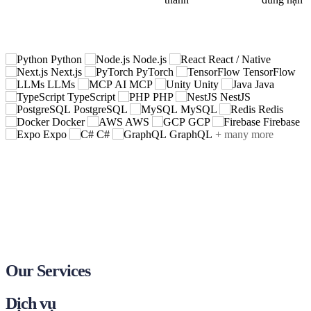
Full Technology Spectrum
Toàn bộ công nghệ
Python
Node.js
React / Native
Next.js
PyTorch
TensorFlow
LLMs
AI MCP
Unity
Java
TypeScript
PHP
NestJS
PostgreSQL
MySQL
Redis
Docker
AWS
GCP
Firebase
Expo
C#
GraphQL
+ many more
Our Services
Dịch vụ