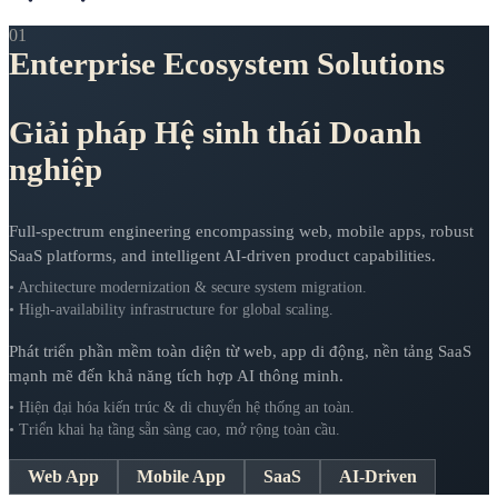
01
Enterprise Ecosystem Solutions
Giải pháp Hệ sinh thái Doanh
nghiệp
Full-spectrum engineering encompassing web, mobile apps, robust
SaaS platforms, and intelligent AI-driven product capabilities.
• Architecture modernization & secure system migration.
• High-availability infrastructure for global scaling.
Phát triển phần mềm toàn diện từ web, app di động, nền tảng SaaS
mạnh mẽ đến khả năng tích hợp AI thông minh.
• Hiện đại hóa kiến trúc & di chuyển hệ thống an toàn.
• Triển khai hạ tầng sẵn sàng cao, mở rộng toàn cầu.
Web App
Mobile App
SaaS
AI-Driven