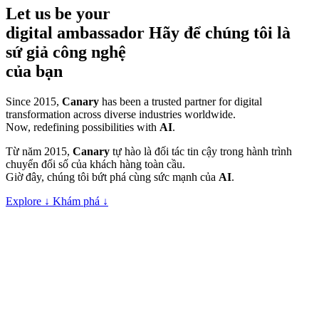
Let
us
be
your
digital
ambassador
Hãy để
chúng
tôi
là
sứ giả công nghệ
của
bạn
Since 2015,
Canary
has been a trusted partner for digital
transformation
across diverse industries worldwide.
Now, redefining possibilities with
AI
.
Từ năm 2015,
Canary
tự hào là đối tác tin cậy trong hành trình
chuyển đổi số của khách hàng toàn cầu.
Giờ đây, chúng tôi bứt phá cùng sức mạnh của
AI
.
Explore
↓
Khám phá
↓