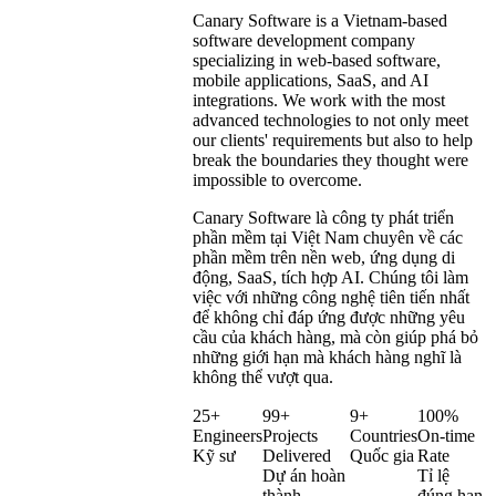
Canary Software is a Vietnam-based
software development company
specializing in web-based software,
mobile applications, SaaS, and AI
integrations. We work with the most
advanced technologies to not only meet
our clients' requirements but also to help
break the boundaries they thought were
impossible to overcome.
Your
Canary Software là công ty phát triển
Tech
phần mềm tại Việt Nam chuyên về các
phần mềm trên nền web, ứng dụng di
Partner.
Đối tác
động, SaaS, tích hợp AI. Chúng tôi làm
công nghệ
việc với những công nghệ tiên tiến nhất
để không chỉ đáp ứng được những yêu
cầu của khách hàng, mà còn giúp phá bỏ
những giới hạn mà khách hàng nghĩ là
không thể vượt qua.
25+
99+
9+
100%
Engineers
Projects
Countries
On-time
Kỹ sư
Delivered
Quốc gia
Rate
Dự án hoàn
Tỉ lệ
thành
đúng hạn