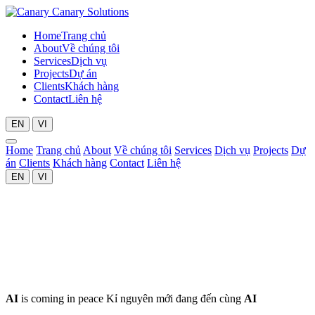
Canary Solutions
Home
Trang chủ
About
Về chúng tôi
Services
Dịch vụ
Projects
Dự án
Clients
Khách hàng
Contact
Liên hệ
EN
VI
Home
Trang chủ
About
Về chúng tôi
Services
Dịch vụ
Projects
Dự
án
Clients
Khách hàng
Contact
Liên hệ
EN
VI
AI
is
coming
in
peace
Kỉ nguyên mới đang đến cùng
AI